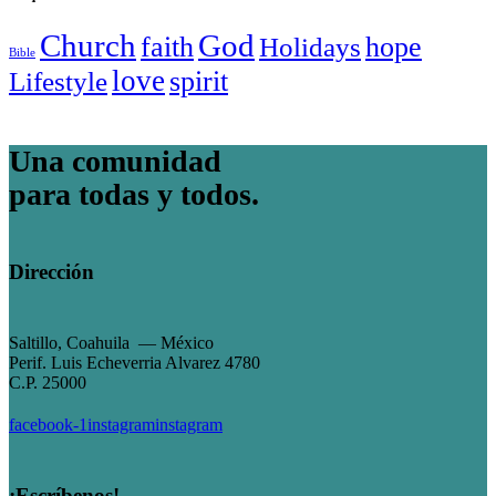
Church
God
faith
hope
Holidays
Bible
love
spirit
Lifestyle
Una comunidad
para todas y todos.
Dirección
Saltillo, Coahuila — México
Perif. Luis Echeverria Alvarez 4780
C.P. 25000
facebook-1
instagram
instagram
¡Escríbenos!