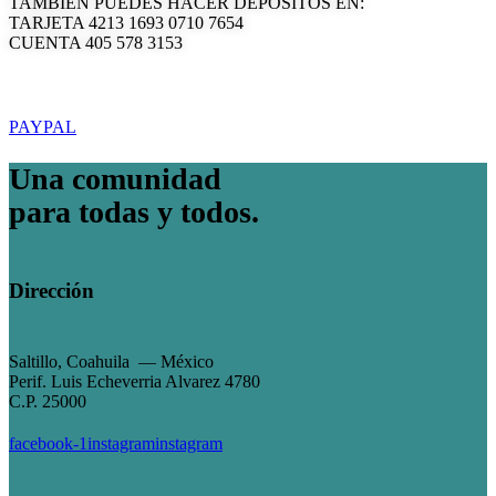
TAMBIÉN PUEDES HACER DEPOSITOS EN:
TARJETA 4213 1693 0710 7654
CUENTA 405 578 3153
PAYPAL
Una comunidad
para todas y todos.
Dirección
Saltillo, Coahuila — México
Perif. Luis Echeverria Alvarez 4780
C.P. 25000
facebook-1
instagram
instagram