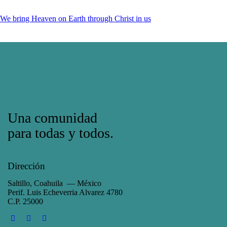
We bring Heaven on Earth through Christ in us
Una comunidad
para todas y todos.
Dirección
Saltillo, Coahuila — México
Perif. Luis Echeverria Alvarez 4780
C.P. 25000