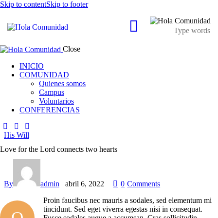
Skip to content
Skip to footer
Close
INICIO
COMUNIDAD
Quienes somos
Campus
Voluntarios
CONFERENCIAS
His Will
Love for the Lord connects two hearts
By
admin
abril 6, 2022
0
Comments
Proin faucibus nec mauris a sodales, sed elementum mi
tincidunt. Sed eget viverra egestas nisi in consequat.
Q
Fusce sodales augue a accumsan. Cras sollicitudin,