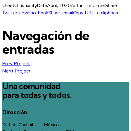
Client
Christianity
Date
April, 2020
Author
Jim Carter
Share
Twitter-new
Facebook
Share-email
Copy URL to clipboard
Navegación de
entradas
Prev Project
Next Project
Una comunidad
para todas y todos.
Dirección
Saltillo, Coahuila — México