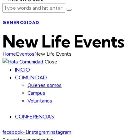
GENEROSIDAD
New Life Events
Home
Eventos
New Life Events
Close
INICIO
COMUNIDAD
Quienes somos
Campus
Voluntarios
CONFERENCIAS
facebook-1
instagram
instagram