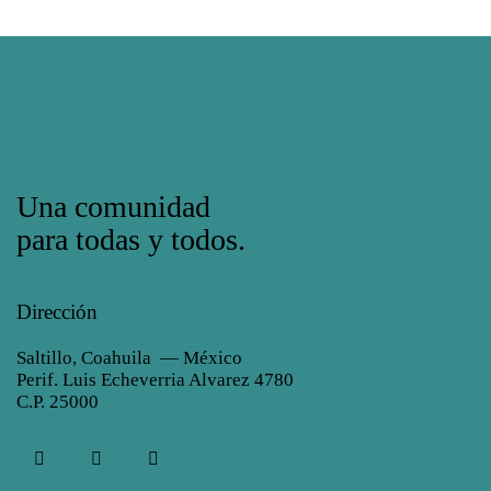
Una comunidad
para todas y todos.
Dirección
Saltillo, Coahuila — México
Perif. Luis Echeverria Alvarez 4780
C.P. 25000